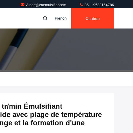
Albert@cnemulsifier.com
86--19533164786
Citation
French
tr/min Émulsifiant
de avec plage de température
nge et la formation d'une