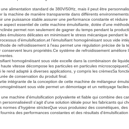
 une alimentation standard de 380V/50Hz, mais il peut être personnali
ntégrer la machine de manière transparente dans différents environneme
ir une puissance stable.assurer une performance constante et réduire 
e aspect essentiel de cette machine émulsifiante, dotée d'une méthode 
inclinée permet non seulement de gagner du temps pendant la production
ité des émulsions délicates en minimisant le stress mécanique pendant 
processus d'émulsification,et l'émulsifiant homogénéisant sous vide int
hode de refroidissement à l'eau permet une régulation précise de la te
ur conservent leurs propriétés.Ce système de refroidissement améliore
érentes.
ifiant homogénéisant sous vide excelle dans la combinaison de liquides
aute vitesse décompose les particules en particules microscopiquesCe
i le rend adapté à diverses applications, y compris les crèmesSa fonction
rée de conservation du produit final.
t partie intégrante de la conception de cette machine de mélangeur émul
 homogénéisant sous vide permet un démontage et un nettoyage faciles, 
une machine d'émulsification polyvalente et fiable qui combine des cara
 personnaliséesIl s'agit d'une solution idéale pour les fabricants qui ch
des normes d'hygiène strictesQue vous produisiez des cosmétiques, des
fournira des performances constantes et des résultats d'émulsification