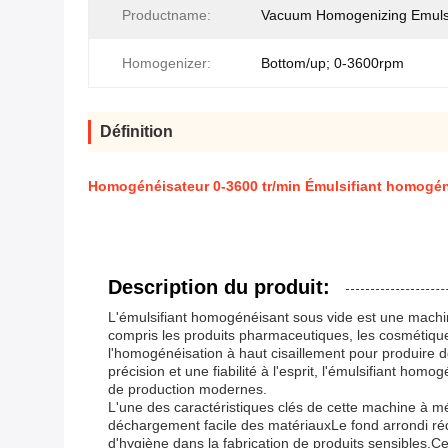
Productname:
Vacuum Homogenizing Emulsi
Homogenizer:
Bottom/up; 0-3600rpm
Définition
Homogénéisateur 0-3600 tr/min Émulsifiant homogéné
Description du produit:
L'émulsifiant homogénéisant sous vide est une machi
compris les produits pharmaceutiques, les cosmétique
l'homogénéisation à haut cisaillement pour produire 
précision et une fiabilité à l'esprit, l'émulsifiant hom
de production modernes.
L'une des caractéristiques clés de cette machine à m
déchargement facile des matériauxLe fond arrondi réd
d'hygiène dans la fabrication de produits sensibles.Ce