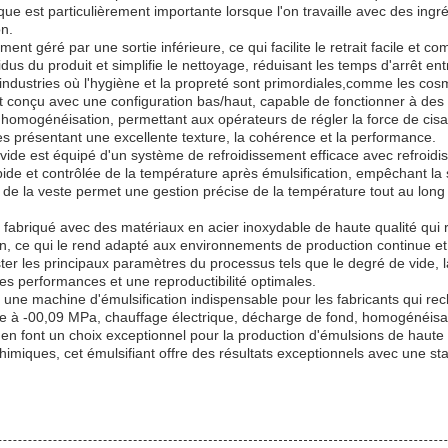
que est particulièrement importante lorsque l'on travaille avec des ing
on.
t géré par une sortie inférieure, ce qui facilite le retrait facile et c
us du produit et simplifie le nettoyage, réduisant les temps d'arrêt entre
 industries où l'hygiène et la propreté sont primordiales,comme les co
conçu avec une configuration bas/haut, capable de fonctionner à des vi
homogénéisation, permettant aux opérateurs de régler la force de cisai
es présentant une excellente texture, la cohérence et la performance.
vide est équipé d'un système de refroidissement efficace avec refroidis
de et contrôlée de la température après émulsification, empêchant la s
 de la veste permet une gestion précise de la température tout au long 
, fabriqué avec des matériaux en acier inoxydable de haute qualité qui
etien, ce qui le rend adapté aux environnements de production continue e
uster les principaux paramètres du processus tels que le degré de vide,
des performances et une reproductibilité optimales.
une machine d'émulsification indispensable pour les fabricants qui rech
 à -00,09 MPa, chauffage électrique, décharge de fond, homogénéisate
ol en font un choix exceptionnel pour la production d'émulsions de hau
iques, cet émulsifiant offre des résultats exceptionnels avec une stabi