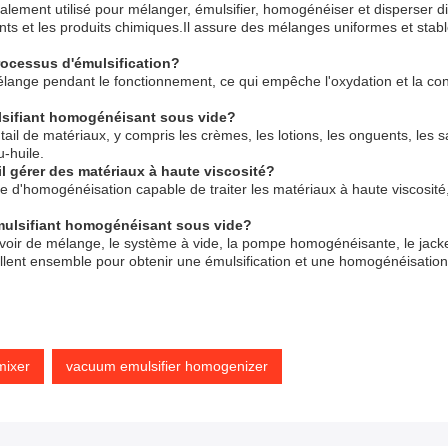
alement utilisé pour mélanger, émulsifier, homogénéiser et disperser di
ts et les produits chimiques.Il assure des mélanges uniformes et stables
processus d'émulsification?
 mélange pendant le fonctionnement, ce qui empêche l'oxydation et la co
lsifiant homogénéisant sous vide?
tail de matériaux, y compris les crèmes, les lotions, les onguents, les 
-huile.
l gérer des matériaux à haute viscosité?
e d'homogénéisation capable de traiter les matériaux à haute viscosité
mulsifiant homogénéisant sous vide?
oir de mélange, le système à vide, la pompe homogénéisante, le jacke
lent ensemble pour obtenir une émulsification et une homogénéisation 
mixer
vacuum emulsifier homogenizer