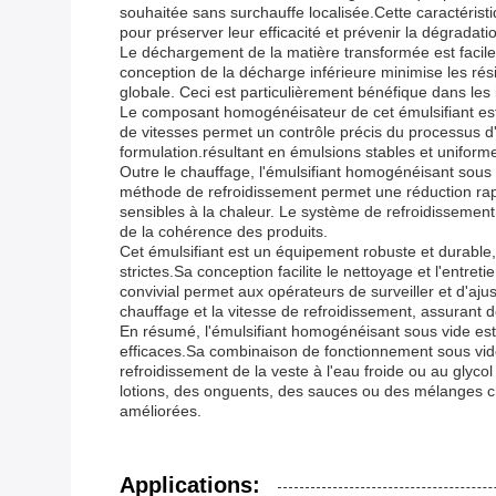
souhaitée sans surchauffe localisée.Cette caractéristi
pour préserver leur efficacité et prévenir la dégradati
Le déchargement de la matière transformée est facilemen
conception de la décharge inférieure minimise les résid
globale. Ceci est particulièrement bénéfique dans les
Le composant homogénéisateur de cet émulsifiant est 
de vitesses permet un contrôle précis du processus d'
formulation.résultant en émulsions stables et uniform
Outre le chauffage, l'émulsifiant homogénéisant sous 
méthode de refroidissement permet une réduction rapi
sensibles à la chaleur. Le système de refroidissement
de la cohérence des produits.
Cet émulsifiant est un équipement robuste et durable
strictes.Sa conception facilite le nettoyage et l'entr
convivial permet aux opérateurs de surveiller et d'aj
chauffage et la vitesse de refroidissement, assurant 
En résumé, l'émulsifiant homogénéisant sous vide est 
efficaces.Sa combinaison de fonctionnement sous vide
refroidissement de la veste à l'eau froide ou au glyc
lotions, des onguents, des sauces ou des mélanges chim
améliorées.
Applications: