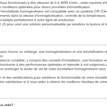
aut fonctionnant à des vitesses de 0 à 3600 tr/min., cette machine d'é
s conditions optimales pour divers procédés d'émulsification.
'émulsifiants homogénéiseur est compatible avec un système CIP (Clean
ments dans la vitesse d'homogénéisation, contrôle de la température, 
 s'adapte parfaitement à votre ligne de production.
5 pour unet une solution personnalisable qui améliore la texture et la 
pour fournir un mélange, une homogénéisation et une émulsification ef
es.
istance complète, y compris des conseils d'installation, une formation 
fonctionne à des performances optimales et réponde à vos exigences d
our prolonger la durée de vie de votre émulsifiant homogénéisant sous 
 et des améliorations pour améliorer la fonctionnalité de votre émulsif
e satisfaction et à vous aider à obtenir les meilleurs résultats de vot
us vide?