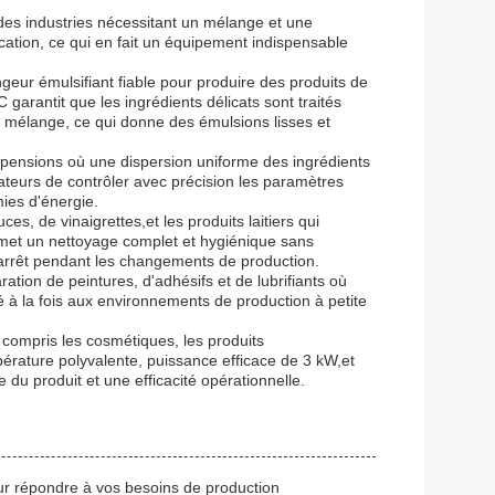
des industries nécessitant un mélange et une
ication, ce qui en fait un équipement indispensable
ngeur émulsifiant fiable pour produire des produits de
arantit que les ingrédients délicats sont traités
 le mélange, ce qui donne des émulsions lisses et
spensions où une dispersion uniforme des ingrédients
eurs de contrôler avec précision les paramètres
ies d'énergie.
s, de vinaigrettes,et les produits laitiers qui
rmet un nettoyage complet et hygiénique sans
'arrêt pendant les changements de production.
ation de peintures, d'adhésifs et de lubrifiants où
 à la fois aux environnements de production à petite
 compris les cosmétiques, les produits
érature polyvalente, puissance efficace de 3 kW,et
 du produit et une efficacité opérationnelle.
ur répondre à vos besoins de production