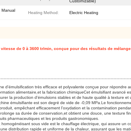
Customizable)
r Manual
Heating Method:
Electric Heating
vitesse de 0 à 3600 tr/min, conçue pour des résultats de mélang
 d'émulsification très efficace et polyvalente conçue pour répondre au
ormation alimentaire,et la fabrication chimiqueCet émulsifiant avancé 
urer la production d'émulsions stables et de haute qualité à texture et 
chine émulsifiante est son degré de vide de -0,09 MPa.Le fonctionnem
produit, empêchant efficacement l'oxydation et la contamination pendan
 prolonge sa durée de conservation,et obtient une douce, une texture fine
uits pharmaceutiques et les produits gastronomiques.
 homogénéisant sous vide est le chauffage électrique, qui assure un co
une distribution rapide et uniforme de la chaleur, assurant que les ma