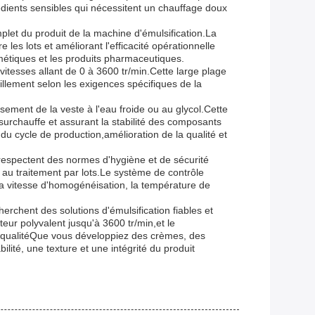
rédients sensibles qui nécessitent un chauffage doux
omplet du produit de la machine d'émulsification.La
 les lots et améliorant l'efficacité opérationnelle
smétiques et les produits pharmaceutiques.
tesses allant de 0 à 3600 tr/min.Cette large plage
llement selon les exigences spécifiques de la
sement de la veste à l'eau froide ou au glycol.Cette
urchauffe et assurant la stabilité des composants
du cycle de production,amélioration de la qualité et
 respectent des normes d'hygiène et de sécurité
t au traitement par lots.Le système de contrôle
 la vitesse d'homogénéisation, la température de
erchent des solutions d'émulsification fiables et
ur polyvalent jusqu'à 3600 tr/min,et le
te qualitéQue vous développiez des crèmes, des
lité, une texture et une intégrité du produit