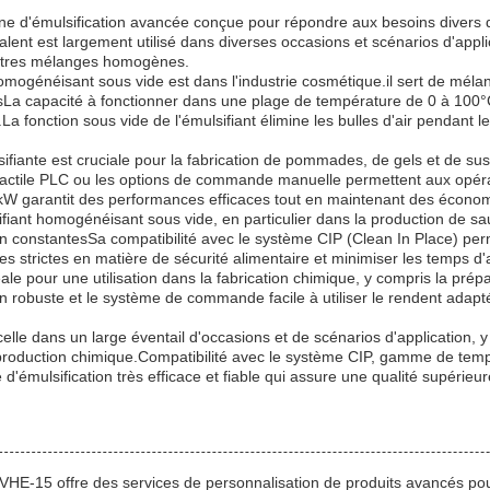
ne d'émulsification avancée conçue pour répondre aux besoins divers 
yvalent est largement utilisé dans diverses occasions et scénarios d'appl
autres mélanges homogènes.
homogénéisant sous vide est dans l'industrie cosmétique.il sert de méla
La capacité à fonctionner dans une plage de température de 0 à 100°C g
.La fonction sous vide de l'émulsifiant élimine les bulles d'air pendant
fiante est cruciale pour la fabrication de pommades, de gels et de su
actile PLC ou les options de commande manuelle permettent aux opérat
 kW garantit des performances efficaces tout en maintenant des économ
fiant homogénéisant sous vide, en particulier dans la production de sauce
n constantesSa compatibilité avec le système CIP (Clean In Place) pe
s strictes en matière de sécurité alimentaire et minimiser les temps d
le pour une utilisation dans la fabrication chimique, y compris la prépar
 robuste et le système de commande facile à utiliser le rendent adapté
lle dans un large éventail d'occasions et de scénarios d'application, y
 production chimique.Compatibilité avec le système CIP, gamme de temp
'émulsification très efficace et fiable qui assure une qualité supérieure
VHE-15 offre des services de personnalisation de produits avancés po