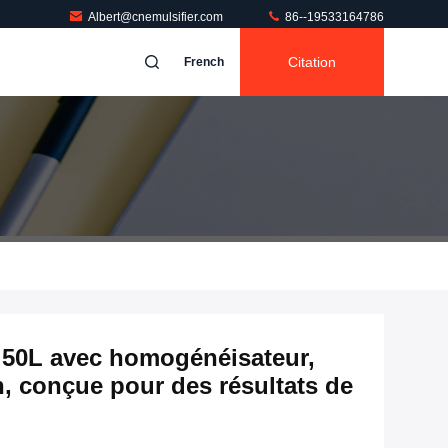
Albert@cnemulsifier.com
86--19533164786
Citation
French
 50L avec homogénéisateur,
in, conçue pour des résultats de