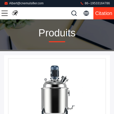
Albert@cnemulsifier.com
86--19533164786
Citation
Produits