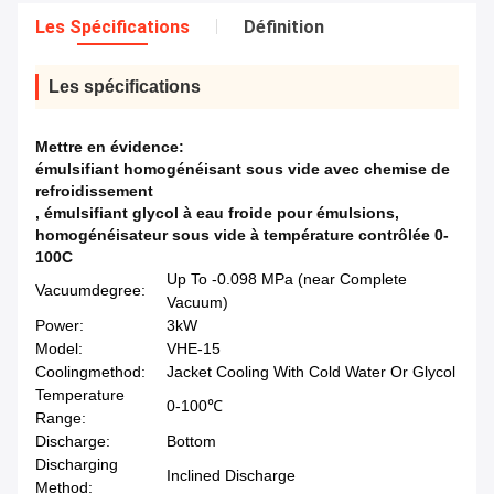
Les Spécifications
Définition
Les spécifications
Mettre en évidence:
émulsifiant homogénéisant sous vide avec chemise de
refroidissement
,
émulsifiant glycol à eau froide pour émulsions
,
homogénéisateur sous vide à température contrôlée 0-
100C
Up To -0.098 MPa (near Complete
Vacuumdegree:
Vacuum)
Power:
3kW
Model:
VHE-15
Coolingmethod:
Jacket Cooling With Cold Water Or Glycol
Temperature
0-100℃
Range:
Discharge:
Bottom
Discharging
Inclined Discharge
Method: