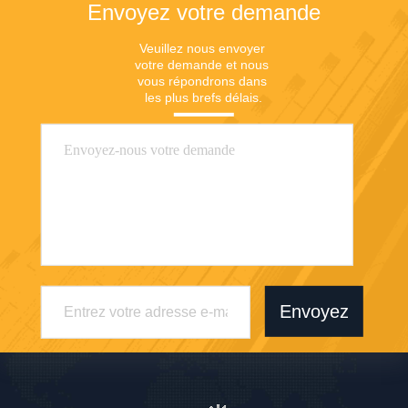
Envoyez votre demande
Veuillez nous envoyer 
votre demande et nous 
vous répondrons dans 
les plus brefs délais.
Envoyez