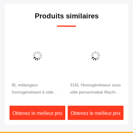
Produits similaires
8L mélangeur
316L Homogénéiseur sous
SS
homogénéisant à vide
vide personnalisé Machine
ho
de
émulsifiant à dispersion
émulsifiante Mixeur
ch
nt
Homogénéiseur
mé
ix
Obtenez le meilleur prix
Obtenez le meilleur prix
Ob
Émulsifiant