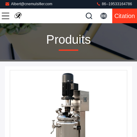
Albert@cnemulsifier.com
86--19533164786
Citation
Produits